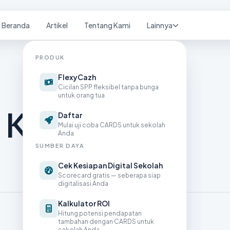
Beranda
Artikel
Tentang Kami
Lainnya
PRODUK
FlexyCazh
Cicilan SPP fleksibel tanpa bunga
untuk orang tua
n Ketentuan
Daftar
Mulai uji coba CARDS untuk sekolah
Anda
SUMBER DAYA
Cek Kesiapan Digital Sekolah
Scorecard gratis — seberapa siap
digitalisasi Anda
Kalkulator ROI
Hitung potensi pendapatan
tambahan dengan CARDS untuk
sekolah Anda