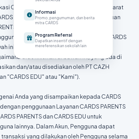
ikasi CARDS PARENTS dan CARDS EDU ("Syarat
Informasi
DS EDU") ini mengatur syarat dan ketentuan
Promo, pengumuman, dan berita
mitra CARDS
ARENTS dan CARDS EDU (sebagaimana
Program Referral
u penggunaan Layanan CARDS PARENTS dan CARDS
Dapatkan insentif dengan
h ini) oleh Anda ("Anda" atau "Pengguna")
mereferensikan sekolah lain
aimana didefinisikan di bawah ini) yang ada di
sikan dan/atau disediakan oleh PT CAZH
an "CARDS EDU" atau "Kami").
engenai Anda yang disampaikan kepada CARDS
 dengan penggunaan Layanan CARDS PARENTS
 CARDS PARENTS dan CARDS EDU untuk
una lainnya. Dalam Akun, Pengguna dapat
 transaksi yang dilakukan oleh Pengguna selama