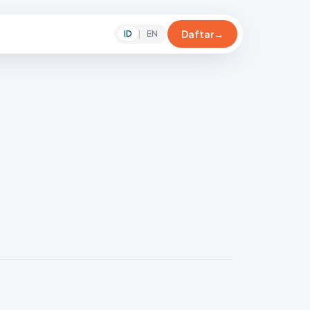
Daftar
→
ID
|
EN