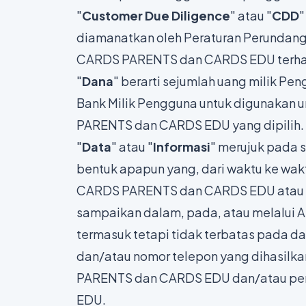
"
Customer Due Diligence
" atau "
CDD
"
diamanatkan oleh Peraturan Perundang
CARDS PARENTS dan CARDS EDU terha
"
Dana
" berarti sejumlah uang milik P
Bank Milik Pengguna untuk digunakan 
PARENTS dan CARDS EDU yang dipilih.
"
Data
" atau "
Informasi
" merujuk pada 
bentuk apapun yang, dari waktu ke wa
CARDS PARENTS dan CARDS EDU atau y
sampaikan dalam, pada, atau melalui
termasuk tetapi tidak terbatas pada d
dan/atau nomor telepon yang dihasilka
PARENTS dan CARDS EDU dan/atau p
EDU.