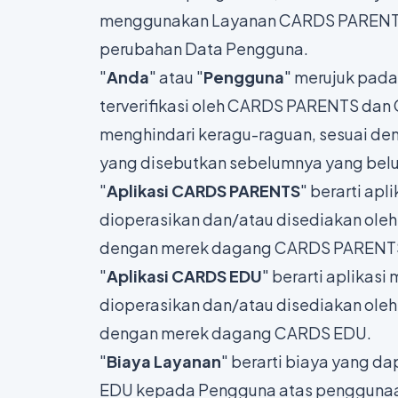
menggunakan Layanan CARDS PARENT
perubahan Data Pengguna.
"
Anda
" atau "
Pengguna
" merujuk pada
terverifikasi oleh CARDS PARENTS da
menghindari keragu-raguan, sesuai de
yang disebutkan sebelumnya yang belu
"
Aplikasi CARDS PARENTS
" berarti ap
dioperasikan dan/atau disediakan oleh
dengan merek dagang CARDS PARENT
"
Aplikasi CARDS EDU
" berarti aplikas
dioperasikan dan/atau disediakan oleh
dengan merek dagang CARDS EDU.
"
Biaya Layanan
" berarti biaya yang 
EDU kepada Pengguna atas pengguna