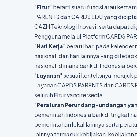
"
Fitur
" berarti suatu fungsi atau kem
PARENTS dan CARDS EDU yang diciptak
CAZH Teknologi Inovasi, serta dapat d
Pengguna melalui Platform CARDS PA
"
Hari Kerja
" berarti hari pada kalender 
nasional, dan hari lainnya yang ditetap
nasional, dimana bank di Indonesia ber
"
Layanan
" sesuai konteksnya merujuk
Layanan CARDS PARENTS dan CARDS ED
seluruh Fitur yang tersedia.
"
Peraturan Perundang-undangan yan
pemerintah Indonesia baik di tingkat na
pemerintahan lokal lainnya serta perat
lainnya termasuk kebijakan-kebijakan ter